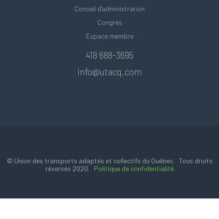
Conseil d'administration
Congrès
Espace membre
418 688-3695
info@utacq.com
© Union des transports adaptés et collectifs du Québec. Tous droits
réservés 2020.
Politique de confidentialité