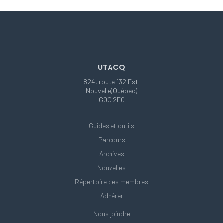
UTACQ
824, route 132 Est
Nouvelle(Québec)
G0C 2E0
Guides et outils
Parcours
Archives
Nouvelles
Répertoire des membres
Adhérer
Nous joindre