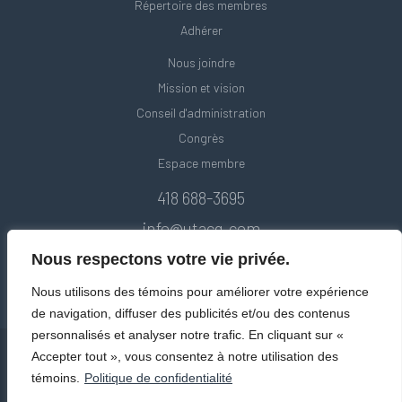
Répertoire des membres
Adhérer
Nous joindre
Mission et vision
Conseil d'administration
Congrès
Espace membre
418 688-3695
info@utacq.com
Nous respectons votre vie privée.
Nous utilisons des témoins pour améliorer votre expérience
de navigation, diffuser des publicités et/ou des contenus
personnalisés et analyser notre trafic. En cliquant sur «
Accepter tout », vous consentez à notre utilisation des
témoins.
Politique de confidentialité
© Union des transports adaptés et collectifs du Québec. Tous droits