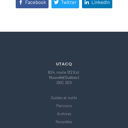
Facebook
Twitter
LinkedIn
UTACQ
824, route 132 Est
Nouvelle(Québec)
G0C 2E0
Guides et outils
Parcours
Archives
Nouvelles