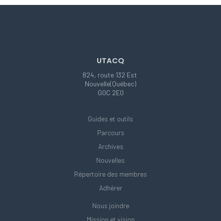
UTACQ
824, route 132 Est
Nouvelle(Québec)
G0C 2E0
Guides et outils
Parcours
Archives
Nouvelles
Répertoire des membres
Adhérer
Nous joindre
Mission et vision