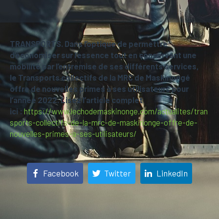
TRANSPORTS. Dans l’optique de permettre
d’économiser sur l’essence tout en conservant une
mobilité par l’entremise de ses différents services,
le Transports collectifs de la MRC de Maskinongé
offre de nouvelles primes à ses utilisateurs pour
l’année 2022. Lisez l’article complet
ici :
https://www.lechodemaskinonge.com/actualites/tran
sports-collectifs-de-la-mrc-de-maskinonge-offre-de-
nouvelles-primes-a-ses-utilisateurs/
Facebook
Twitter
LinkedIn