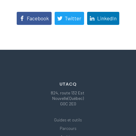
Facebook
Twitter
LinkedIn
UTACQ
824, route 132 Est
Nouvelle(Québec)
G0C 2E0
Guides et outils
Parcours