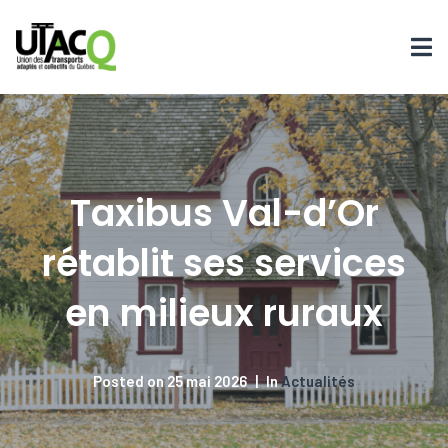
Taxibus Val-d’Or
rétablit ses services
en milieux ruraux
Posted on
25 mai 2026
In
Actualités