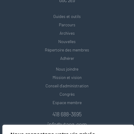
G0C 2E0
Guides et outils
Parcours
Archives
Nouvelles
Répertoire des membres
Adhérer
Nous joindre
Mission et vision
Conseil d'administration
Congrès
Espace membre
418 688-3695
info@utacq.com