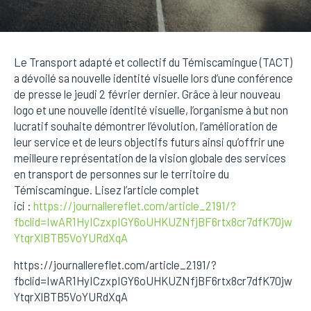
Le Transport adapté et collectif du Témiscamingue (TACT)
a dévoilé sa nouvelle identité visuelle lors d’une conférence
de presse le jeudi 2 février dernier. Grâce à leur nouveau
logo et une nouvelle identité visuelle, l’organisme à but non
lucratif souhaite démontrer l’évolution, l’amélioration de
leur service et de leurs objectifs futurs ainsi qu’offrir une
meilleure représentation de la vision globale des services
en transport de personnes sur le territoire du
Témiscamingue. Lisez l’article complet
ici :
https://journallereflet.com/article_2191/?
fbclid=IwAR1HyICzxpIGY6oUHKUZNfjBF6rtx8cr7dfK70jw
YtqrXlBTB5VoYURdXqA
https://journallereflet.com/article_2191/?
fbclid=IwAR1HyICzxpIGY6oUHKUZNfjBF6rtx8cr7dfK70jw
YtqrXlBTB5VoYURdXqA