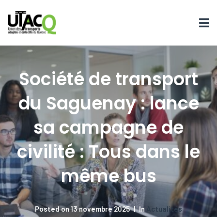
Société de transport
du Saguenay : lance
sa campagne de
civilité : Tous dans le
même bus
Posted on
13 novembre 2025
In
Actualités