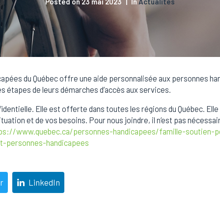
Posted on
23 mai 2023
In
Actualités
apées du Québec offre une aide personnalisée aux personnes handi
s étapes de leurs démarches d’accès aux services.
fidentielle. Elle est offerte dans toutes les régions du Québec. Ell
uation et de vos besoins. Pour nous joindre, il n’est pas nécessair
ps://www.quebec.ca/personnes-handicapees/famille-soutien-p
t-personnes-handicapees
r
LinkedIn