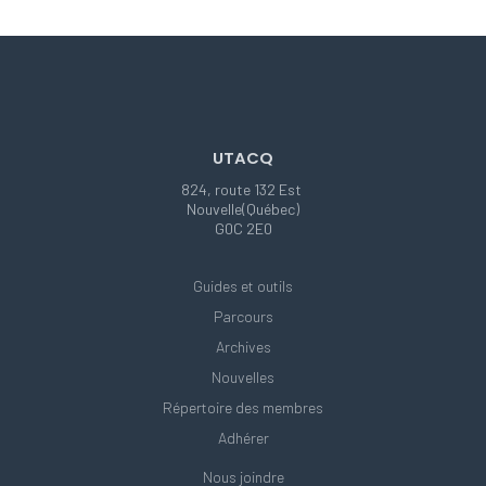
UTACQ
824, route 132 Est
Nouvelle(Québec)
G0C 2E0
Guides et outils
Parcours
Archives
Nouvelles
Répertoire des membres
Adhérer
Nous joindre