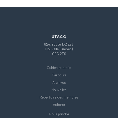
UTACQ
824, route 132 Est
Nouvelle(Québec)
G0C 2E0
Guides et outils
Parcours
Archives
Nouvelles
Répertoire des membres
Adhérer
Nous joindre