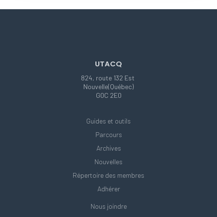
UTACQ
824, route 132 Est
Nouvelle(Québec)
G0C 2E0
Guides et outils
Parcours
Archives
Nouvelles
Répertoire des membres
Adhérer
Nous joindre