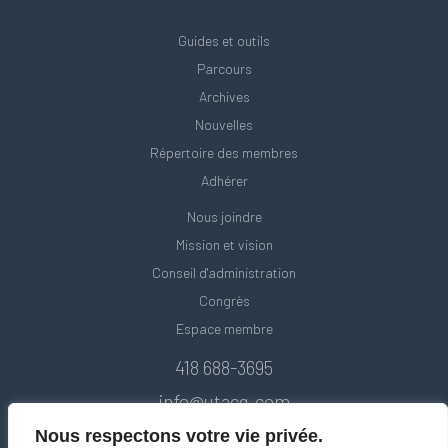
Guides et outils
Parcours
Archives
Nouvelles
Répertoire des membres
Adhérer
Nous joindre
Mission et vision
Conseil d'administration
Congrès
Espace membre
418 688-3695
info@utacq.com
Nous respectons votre vie privée.