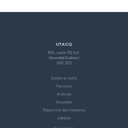
UTACQ
824, route 132 Est
Nouvelle(Québec)
G0C 2E0
Guides et outils
Parcours
Archives
Nouvelles
Répertoire des membres
Adhérer