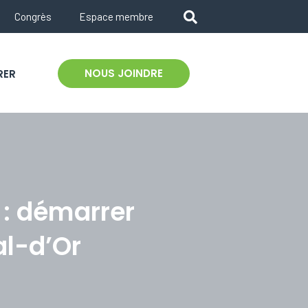
Congrès
Espace membre
NOUS JOINDRE
RER
 : démarrer
al-d’Or