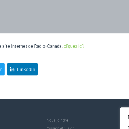
 le site Internet de Radio-Canada,
cliquez ici!
r
LinkedIn
Nous joindre
Mission et vision