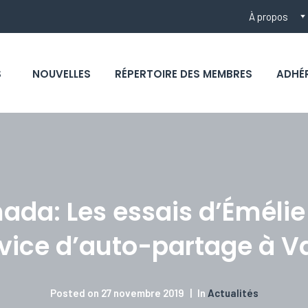
À propos
S
NOUVELLES
RÉPERTOIRE DES MEMBRES
ADHÉ
da: Les essais d’Émélie
vice d’auto-partage à V
Posted on
27 novembre 2019
In
Actualités