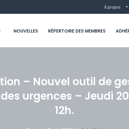
À propos
S
NOUVELLES
RÉPERTOIRE DES MEMBRES
ADHÉ
tion – Nouvel outil de ge
 des urgences – Jeudi 20
12h.