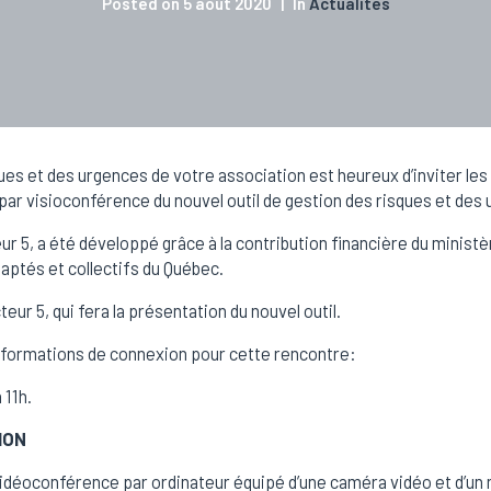
Posted on
5 août 2020
In
Actualités
ues et des urgences de votre association est heureux d’inviter le
par visioconférence du nouvel outil de gestion des risques et des
ur 5, a été développé grâce à la contribution financière du minis
daptés et collectifs du Québec.
eur 5, qui fera la présentation du nouvel outil.
nformations de connexion pour cette rencontre:
 11h.
ION
vidéoconférence par ordinateur équipé d’une caméra vidéo et d’un m