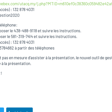
.webex.com/utacq.my/j.php?MTID=m610ef0c38360c059482e42a
accès) : 132 878 4031
Gestion2020
 téléphone:
oser le 438-488-9118 et suivre les instructions.
er le 581-319-7414 et suivre les instructions.
accès) : 132 878 4031
43784662 à partir des téléphones
 pas en mesure d’assister à la présentation, le nouvel outil de ges
 à la présentation.
r!