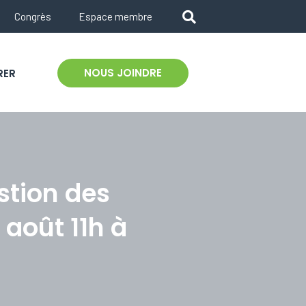
Congrès
Espace membre
NOUS JOINDRE
RER
stion des
 août 11h à