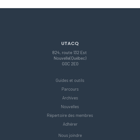
UTACQ
824, route 132 Est
Nouvelle(Québec)
G0C 2E0
Guides et outils
Parcours
Archives
Nouvelles
Répertoire des membres
Adhérer
Nous joindre