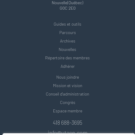
Nouvelle(Québec)
G0C 2E0
Guides et outils
Parcours
Archives
Nouvelles
Répertoire des membres
Adhérer
Nous joindre
Mission et vision
Conseil d'administration
Congrès
Espace membre
418 688-3695
info@utacq.com