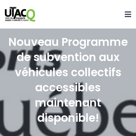
Nouveau Programme
de subvention aux
véhicules collectifs
accessibles
maintenant
disponible!