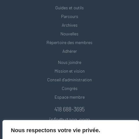
Guides et outils
Parcours
Archives
Nouvelles
Répertoire des membres
Adhérer
Nous joindre
Mission et vision
Conseil d'administration
Congrès
Espace membre
418 688-3695
info@utacq.com
Nous respectons votre vie privée.