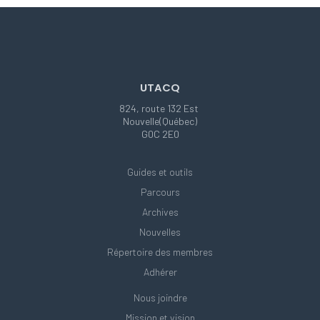
UTACQ
824, route 132 Est
Nouvelle(Québec)
G0C 2E0
Guides et outils
Parcours
Archives
Nouvelles
Répertoire des membres
Adhérer
Nous joindre
Mission et vision