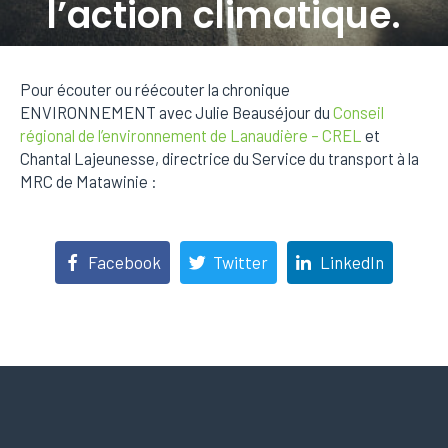
l’action climatique.
Posted on
22 février 2022
In
Actualités
Pour écouter ou réécouter la chronique
ENVIRONNEMENT avec Julie Beauséjour du
Conseil
régional de l’environnement de Lanaudière – CREL
et
Chantal Lajeunesse, directrice du Service du transport à la
MRC de Matawinie :
Facebook
Twitter
LinkedIn