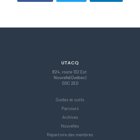
UTACQ
824, route 132 Est
Nouvelle(Québec)
G0C 2E0
Guides et outils
Parcours
Archives
Nouvelles
Répertoire des membres