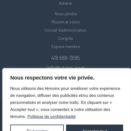
Adhérer
Nous joindre
Mission et vision
Conseil d'administration
Congrès
Espace membre
418 688-3695
info@utacq.com
Nous respectons votre vie privée.
Nous utilisons des témoins pour améliorer votre expérience
de navigation, diffuser des publicités et/ou des contenus
personnalisés et analyser notre trafic. En cliquant sur «
Accepter tout », vous consentez à notre utilisation des
témoins.
Politique de confidentialité
© Union des transports adaptés et collectifs du Québec. Tous droits
réservés 2020.
Politique de confidentialité