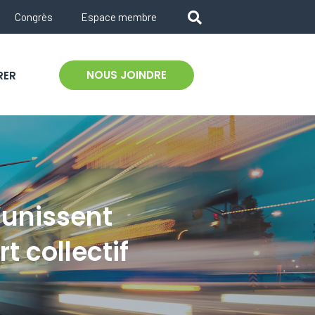
Congrès
Espace membre
NOUS JOINDRE
RER
’unissent
t collectif