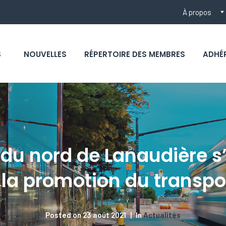
À propos
S
NOUVELLES
RÉPERTOIRE DES MEMBRES
ADHÉ
du nord de Lanaudière s
 la promotion du transpor
Posted on
23 août 2021
In
Actualités