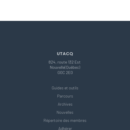
UTACQ
824, route 132 Est
Nouvelle(Québec)
G0C 2E0
Guides et outils
Parcours
Archives
Nouvelles
Répertoire des membres
Adhérer