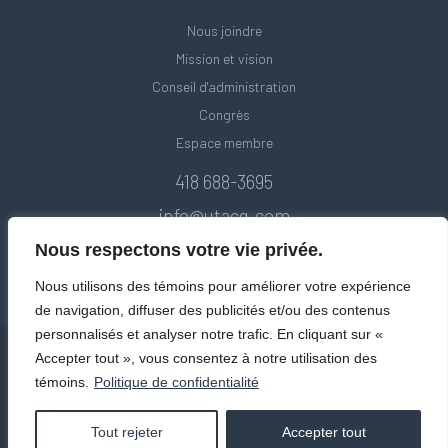
Nous joindre
Mission et vision
Conseil d'administration
Congrès
Espace membre
418 688-3695
info@utacq.com
Nous respectons votre vie privée.
Nous utilisons des témoins pour améliorer votre expérience
de navigation, diffuser des publicités et/ou des contenus
personnalisés et analyser notre trafic. En cliquant sur «
Accepter tout », vous consentez à notre utilisation des
témoins.
Politique de confidentialité
© Union des transports adaptés et collectifs du Québec. Tous droits
réservés 2020.
Politique de confidentialité
Tout rejeter
Accepter tout