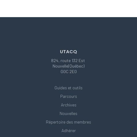
UTACQ
824, route 132 Est
Nouvelle(Québec)
G0C 2E0
Guides et outils
Parcours
Archives
Nouvelles
Répertoire des membres
Adhérer