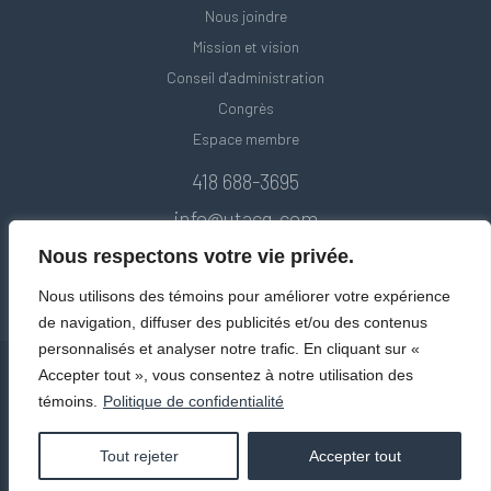
Nous joindre
Mission et vision
Conseil d'administration
Congrès
Espace membre
418 688-3695
info@utacq.com
Nous respectons votre vie privée.
Nous utilisons des témoins pour améliorer votre expérience
de navigation, diffuser des publicités et/ou des contenus
personnalisés et analyser notre trafic. En cliquant sur «
Accepter tout », vous consentez à notre utilisation des
témoins.
Politique de confidentialité
© Union des transports adaptés et collectifs du Québec. Tous droits
réservés 2020.
Politique de confidentialité
Tout rejeter
Accepter tout