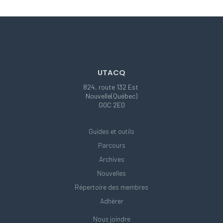
UTACQ
824, route 132 Est
Nouvelle(Québec)
G0C 2E0
Guides et outils
Parcours
Archives
Nouvelles
Répertoire des membres
Adhérer
Nous joindre