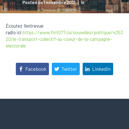
Posted on
1 novembre 2021
In
Actualités
Écoutez l’entrevue
radio ici:
https://www.fm1077.ca/nouvelles/politique/4353
20/le-transport-collectif-au-coeur-de-la-campagne-
electorale
Facebook
Twitter
LinkedIn