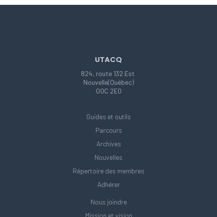
UTACQ
824, route 132 Est
Nouvelle(Québec)
G0C 2E0
Guides et outils
Parcours
Archives
Nouvelles
Répertoire des membres
Adhérer
Nous joindre
Mission et vision