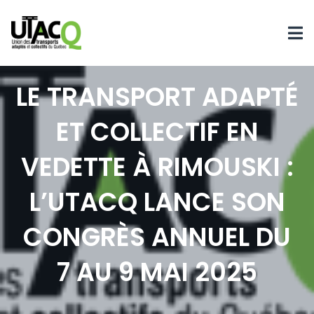
LE TRANSPORT ADAPTÉ
ET COLLECTIF EN
VEDETTE À RIMOUSKI :
L’UTACQ LANCE SON
CONGRÈS ANNUEL DU
7 AU 9 MAI 2025