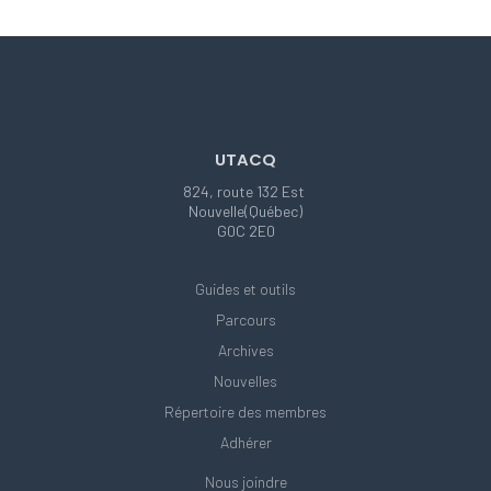
UTACQ
824, route 132 Est
Nouvelle(Québec)
G0C 2E0
Guides et outils
Parcours
Archives
Nouvelles
Répertoire des membres
Adhérer
Nous joindre