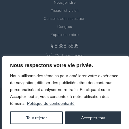
Nous joindre
Mission et vision
Conseil d'administration
Congrès
Espace membre
418 688-3695
info@utacq.com
Nous respectons votre vie privée.
Nous utilisons des témoins pour améliorer votre expérience
de navigation, diffuser des publicités et/ou des contenus
personnalisés et analyser notre trafic. En cliquant sur «
Accepter tout », vous consentez à notre utilisation des
témoins.
Politique de confidentialité
© Union des transports adaptés et collectifs du Québec. Tous droits
réservés 2020.
Politique de confidentialité
Tout rejeter
Accepter tout