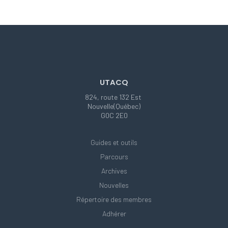
UTACQ
824, route 132 Est
Nouvelle(Québec)
G0C 2E0
Guides et outils
Parcours
Archives
Nouvelles
Répertoire des membres
Adhérer