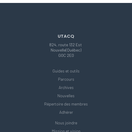
UTACQ
824, route 132 Est
Nouvelle(Québec)
G0C 2E0
Guides et outils
Parcours
Archives
Nouvelles
Répertoire des membres
Adhérer
Nous joindre
Mission et vision