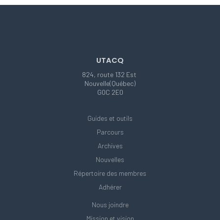
UTACQ
824, route 132 Est
Nouvelle(Québec)
G0C 2E0
Guides et outils
Parcours
Archives
Nouvelles
Répertoire des membres
Adhérer
Nous joindre
Mission et vision