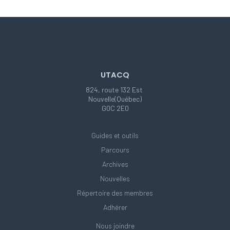
UTACQ
824, route 132 Est
Nouvelle(Québec)
G0C 2E0
Guides et outils
Parcours
Archives
Nouvelles
Répertoire des membres
Adhérer
Nous joindre