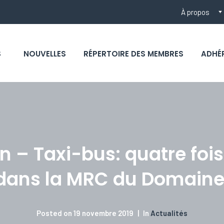
À propos
S
NOUVELLES
RÉPERTOIRE DES MEMBRES
ADHÉ
n – Taxi-bus: quatre fois 
 dans la MRC du Domain
Posted on
19 novembre 2019
In
Actualités