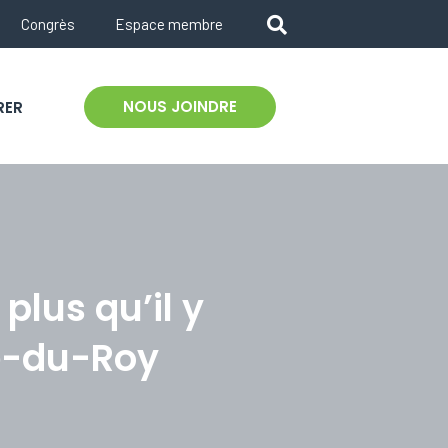
Congrès
Espace membre
NOUS JOINDRE
RER
plus qu’il y
e-du-Roy