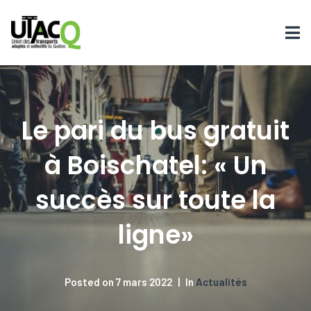
Le pari du bus gratuit
à Boischatel: « Un
succès sur toute la
ligne»
Posted on
7 mars 2022
In
Actualités