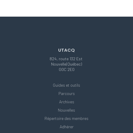
UTACQ
824, route 132 Est
Nouvelle(Québec)
G0C 2E0
Guides et outils
Parcours
Archives
Nouvelles
Répertoire des membres
Adhérer