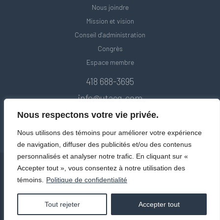
Nous joindre
Mission et vision
Conseil d'administration
Congrès
Espace membre
418 688-3695
info@utacq.com
Nous respectons votre vie privée.
Nous utilisons des témoins pour améliorer votre expérience
de navigation, diffuser des publicités et/ou des contenus
personnalisés et analyser notre trafic. En cliquant sur «
Accepter tout », vous consentez à notre utilisation des
témoins.
Politique de confidentialité
© Union des transports adaptés et collectifs du Québec. Tous droits
réservés 2020.
Politique de confidentialité
Tout rejeter
Accepter tout