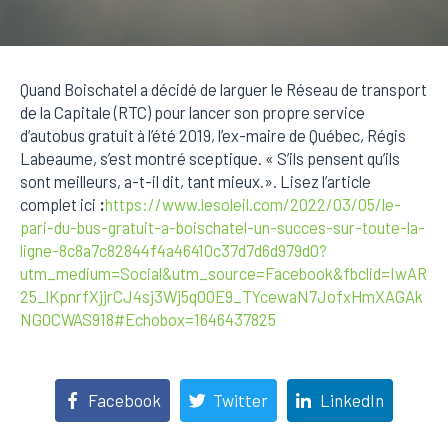
Quand Boischatel a décidé de larguer le Réseau de transport
de la Capitale (RTC) pour lancer son propre service
d’autobus gratuit à l’été 2019, l’ex-maire de Québec, Régis
Labeaume, s’est montré sceptique. « S’ils pensent qu’ils
sont meilleurs, a-t-il dit, tant mieux.». Lisez l’article
complet ici
:
https://www.lesoleil.com/2022/03/05/le-
pari-du-bus-gratuit-a-boischatel-un-succes-sur-toute-la-
ligne-8c8a7c82844f4a46410c37d7d6d979d0?
utm_medium=Social&utm_source=Facebook&fbclid=IwAR
25_lKpnrfXjjrCJ4sj3Wj5q00E9_TYcewaN7JofxHmXAGAk
NG0CWAS918#Echobox=1646437825
Facebook
Twitter
LinkedIn