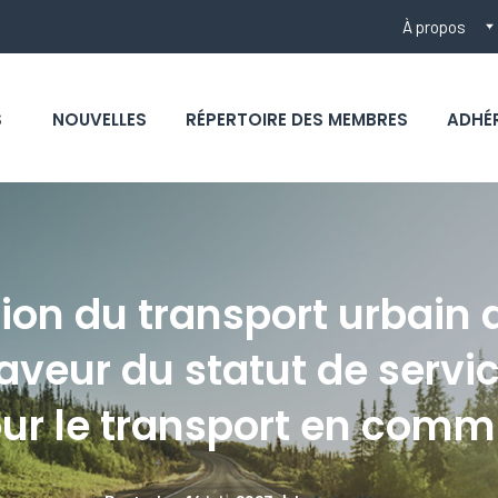
À propos
S
NOUVELLES
RÉPERTOIRE DES MEMBRES
ADHÉ
tion du transport urbain
faveur du statut de servic
ur le transport en com