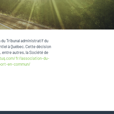
 du Tribunal administratif du
ntiel à Québec. Cette décision
 entre autres, la Société de
tuq.com/fr/lassociation-du-
sport-en-commun/