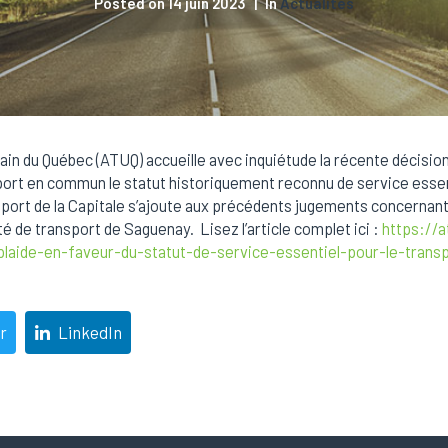
Posted on
14 juin 2023
In
Actualités
ain du Québec (ATUQ) accueille avec inquiétude la récente décision
nsport en commun le statut historiquement reconnu de service esse
port de la Capitale s’ajoute aux précédents jugements concernant,
té de transport de Saguenay. Lisez l’article complet ici :
https://a
plaide-en-faveur-du-statut-de-service-essentiel-pour-le-tran
r
LinkedIn