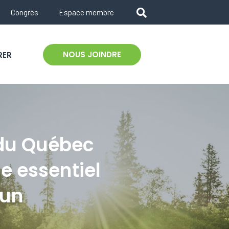
Congrès
Espace membre
NOUS JOINDRE
RER
 du Québec
e essentiel
mun