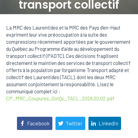
transport collectif
Posted on
3 février 2026
In
Actualités
La MRC des Laurentides et la MRC des Pays d’en-Haut
expriment leur vive préoccupation à la suite des
compressions récemment apportées par le gouvernement
du Québec au Programme d’aide au développement du
transport collectif (PADTC). Ces décisions fragilisent
directement le maintien des services de transport collectif
offerts à la population par l’organisme Transport adapté et
collectif des Laurentides (TACL), dont les deux MRC
assument conjointement la responsabilité. Lisez le
communiqué complet ici :
CP_MRC_Coupures_GvtQc_TACL_2026.02.02.pdf
Facebook
Twitter
LinkedIn