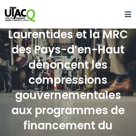
La MRC des
Laurentides et la MRC
des Pays-d’en-Haut
dénoncent les
compressions
gouvernementales
aux programmes de
financement du