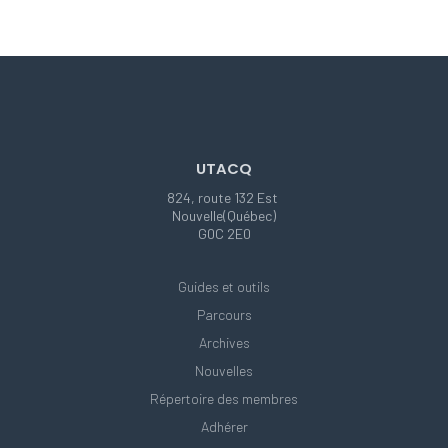
UTACQ
824, route 132 Est
Nouvelle(Québec)
G0C 2E0
Guides et outils
Parcours
Archives
Nouvelles
Répertoire des membres
Adhérer