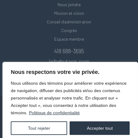
Nous joindre
Mission et vision
Conseil d'administration
Congrès
Espace membre
418 688-3695
info@utacq.com
Nous respectons votre vie privée.
Nous utilisons des témoins pour améliorer votre expérience
de navigation, diffuser des publicités et/ou des contenus
personnalisés et analyser notre trafic. En cliquant sur «
Accepter tout », vous consentez à notre utilisation des
témoins.
Politique de confidentialité
© Union des transports adaptés et collectifs du Québec. Tous droits
réservés 2020.
Politique de confidentialité
Tout rejeter
Accepter tout