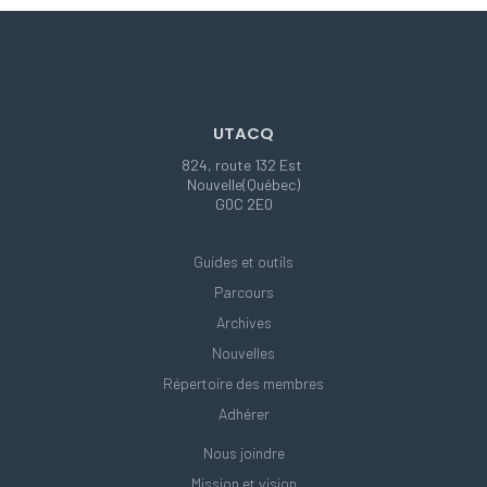
UTACQ
824, route 132 Est
Nouvelle(Québec)
G0C 2E0
Guides et outils
Parcours
Archives
Nouvelles
Répertoire des membres
Adhérer
Nous joindre
Mission et vision