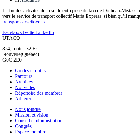
La fin des activités de la seule entreprise de taxi de Dolbeau-Mistassin
vers le service de transport collectif Maria Express, si bien qu’il man
transport-lac-citoyens
Facebook
Twitter
LinkedIn
UTACQ
824, route 132 Est
Nouvelle(Québec)
G0C 2E0
Guides et outils
Parcours
Archives
Nouvelles
Répertoire des membres
Adhérer
Nous joindre
Mission et vision
Conseil d'administration
Congrès
Espace membre