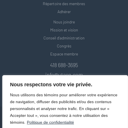
Répertoire des membres
Adhérer
Nous joindre
Mission et vision
Conseil d'administration
Congrès
Espace membre
418 688-3695
info@utacq.com
Nous respectons votre vie privée.
Nous utilisons des témoins pour améliorer votre expérience
de navigation, diffuser des publicités et/ou des contenus
personnalisés et analyser notre trafic. En cliquant sur «
Accepter tout », vous consentez à notre utilisation des
témoins.
Politique de confidentialité
© Union des transports adaptés et collectifs du Québec. Tous droits