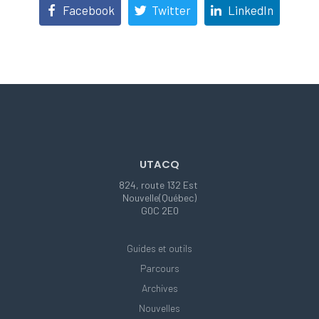
Facebook
Twitter
LinkedIn
UTACQ
824, route 132 Est
Nouvelle(Québec)
G0C 2E0
Guides et outils
Parcours
Archives
Nouvelles