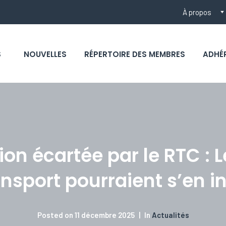
À propos
S
NOUVELLES
RÉPERTOIRE DES MEMBRES
ADHÉ
tion écartée par le RTC : 
ansport pourraient s’en in
Posted on
11 décembre 2025
In
Actualités