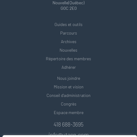
Nouvelle(Québec)
G0C 2E0
Guides et outils
Parcours
Archives
Nouvelles
Répertoire des membres
Adhérer
Nous joindre
Mission et vision
Conseil d'administration
Congrès
Espace membre
418 688-3695
info@utacq.com