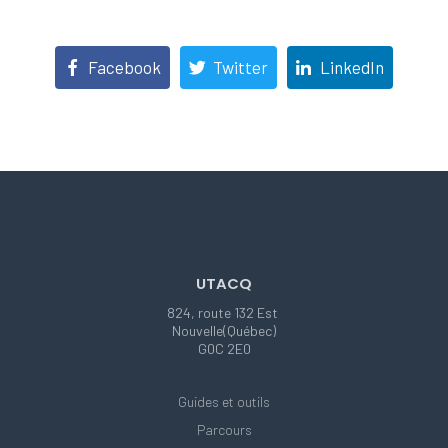
Facebook
Twitter
LinkedIn
UTACQ
824, route 132 Est
Nouvelle(Québec)
G0C 2E0
Guides et outils
Parcours