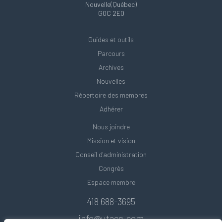
Nouvelle(Québec)
G0C 2E0
Guides et outils
Parcours
Archives
Nouvelles
Répertoire des membres
Adhérer
Nous joindre
Mission et vision
Conseil d'administration
Congrès
Espace membre
418 688-3695
info@utacq.com