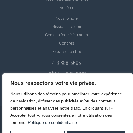
Adhérer
Nous joindre
Mission et vision
Conseil d'administration
Congrès
Espace membre
418 688-3695
info@utacq.com
Nous respectons votre vie privée.
Nous utilisons des témoins pour améliorer votre expérience
de navigation, diffuser des publicités et/ou des contenus
personnalisés et analyser notre trafic. En cliquant sur «
Accepter tout », vous consentez à notre utilisation des
témoins.
Politique de confidentialité
© Union des transports adaptés et collectifs du Québec. Tous droits
réservés 2020.
Politique de confidentialité