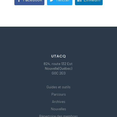
UTACQ
824, route 132 Est
Nouvelle(Québec)
G0C 2E0
Guides et outils
Parcours
Archives
Nouvelles
Répertoire des membres