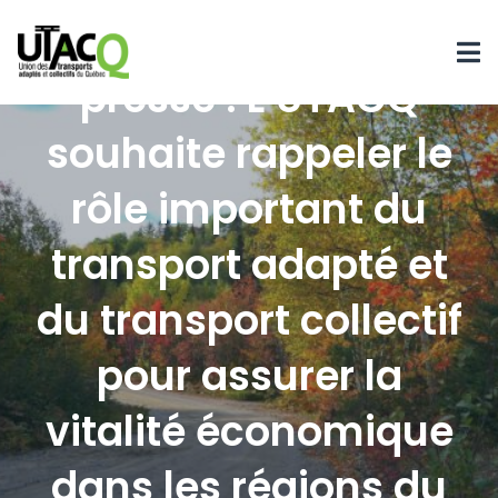
Communiqué de
presse : L’UTACQ
souhaite rappeler le
rôle important du
transport adapté et
du transport collectif
pour assurer la
vitalité économique
dans les régions du