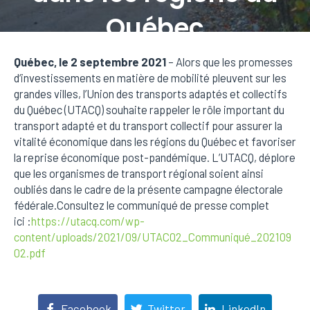
Québec
Québec, le 2 septembre 2021
– Alors que les promesses
Posted on
3 septembre 2021
In
Communiqués
d‘investissements en matière de mobilité pleuvent sur les
grandes villes, l’Union des transports adaptés et collectifs
du Québec (UTACQ) souhaite rappeler le rôle important du
transport adapté et du transport collectif pour assurer la
vitalité économique dans les régions du Québec et favoriser
la reprise économique post-pandémique. L’UTACQ, déplore
que les organismes de transport régional soient ainsi
oubliés dans le cadre de la présente campagne électorale
fédérale.Consultez le communiqué de presse complet
ici :
https://utacq.com/wp-
content/uploads/2021/09/UTAC02_Communiqué_202109
02.pdf
Facebook
Twitter
LinkedIn