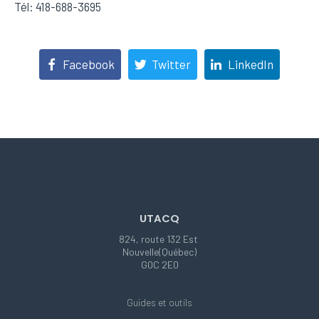
Tél: 418-688-3695
Facebook
Twitter
LinkedIn
UTACQ
824, route 132 Est
Nouvelle(Québec)
G0C 2E0
Guides et outils