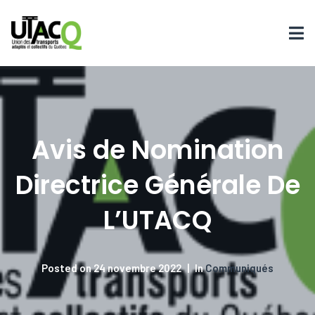
Avis de Nomination
Directrice Générale De
L’UTACQ
Posted on
24 novembre 2022
In
Communiqués