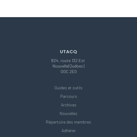
UTACQ
824, route 132 Est
Nouvelle(Québec)
G0C 2E0
Guides et outils
Parcours
Archives
Nouvelles
Répertoire des membres
Adhérer