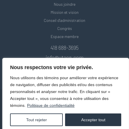
Nous joindre
Mission et vision
Conseil d'administration
Congrès
Espace membre
418 688-3695
info@utacq.com
Nous respectons votre vie privée.
Nous utilisons des témoins pour améliorer votre expérience
de navigation, diffuser des publicités et/ou des contenus
personnalisés et analyser notre trafic. En cliquant sur «
Accepter tout », vous consentez à notre utilisation des
témoins.
Politique de confidentialité
© Union des transports adaptés et collectifs du Québec. Tous droits
réservés 2020.
Politique de confidentialité
Tout rejeter
Accepter tout