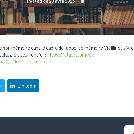
Posted on
28 avril 2023
In
Actualités
on mémoire dans le cadre de l’appel de mémoire Vieillir et vivre
ltez le document ici :
https://utacq.com/wp-
TACQ_Memoire_aines.pdf
r
LinkedIn